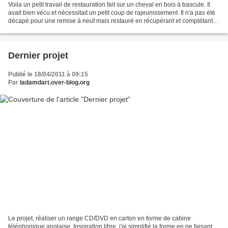
Voila un petit travail de restauration fait sur un cheval en bois à bascule. Il
avait bien vécu et nécessitait un petit coup de rajeunissement. Il n'a pas été
décapé pour une remise à neuf mais restauré en récupérant et complétant
les dessins d'origine...
Dernier projet
Publié le 18/04/2011 à 09:15
Par
ladamdart.over-blog.org
Le projet, réaliser un range CD/DVD en carton en forme de cabine
téléphonique anglaise. Inspiration libre, j'ai simplifié la forme en ne faisant