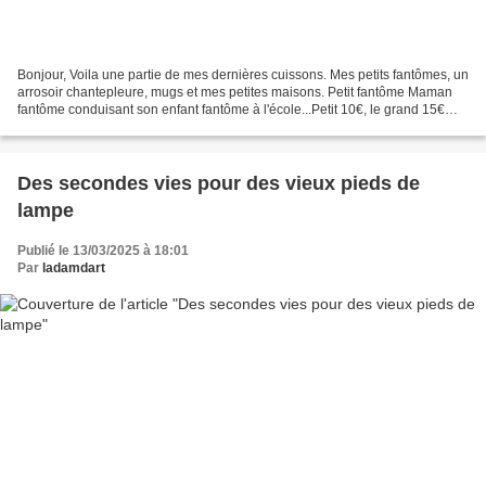
Bonjour, Voila une partie de mes dernières cuissons. Mes petits fantômes, un
arrosoir chantepleure, mugs et mes petites maisons. Petit fantôme Maman
fantôme conduisant son enfant fantôme à l'école...Petit 10€, le grand 15€
arrosoir chantepleure. On plonge...
Des secondes vies pour des vieux pieds de
lampe
Publié le 13/03/2025 à 18:01
Par
ladamdart