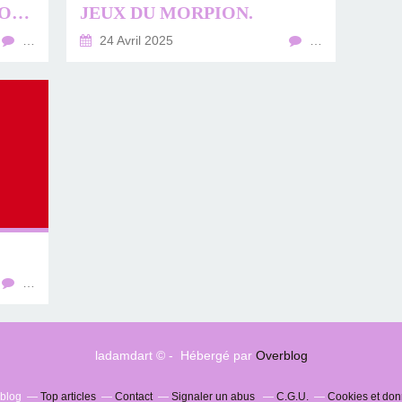
MES PREMIÈRES CUISSON RAKU COPPER MAT...
JEUX DU MORPION.
…
24 Avril 2025
…
…
ladamdart © - Hébergé par
Overblog
rblog
Top articles
Contact
Signaler un abus
C.G.U.
Cookies et don