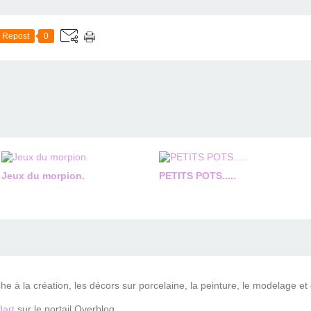
Repost
0
Jeux du morpion.
PETITS POTS.....
che à la création, les décors sur porcelaine, la peinture, le modelage et
art
sur le portail Overblog