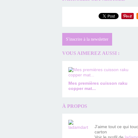
S'inscrire à la newsletter
VOUS AIMEREZ AUSSI :
Mes premières cuisson raku
copper mat...
À PROPOS
J'aime tout ce qui tou
carton
Voir le profil de
ladamd