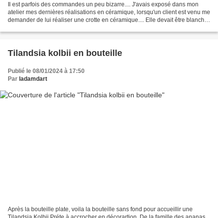
Il est parfois des commandes un peu bizarre.... J'avais exposé dans mon
atelier mes dernières réalisations en céramique, lorsqu'un client est venu me
demander de lui réaliser une crotte en céramique.... Elle devait être blanche
avec des taches bleues...
Tilandsia kolbii en bouteille
Publié le 08/01/2024 à 17:50
Par
ladamdart
Après la bouteille plate, voila la bouteille sans fond pour accueillir une
Tilandsia Kolbii Préte à accrocher en décorartion. De la famille des ananas,