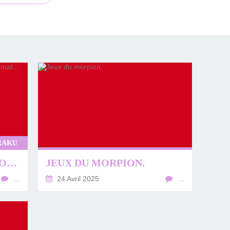
RAKU
MES PREMIÈRES CUISSON RAKU COPPER MAT...
JEUX DU MORPION.
…
24 Avril 2025
…