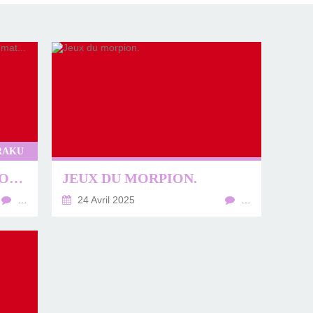
RAKU
MES PREMIÈRES CUISSON RAKU COPPER MAT...
JEUX DU MORPION.
…
24 Avril 2025
…